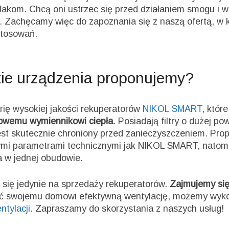
akom. Chcą oni ustrzec się przed działaniem smogu i w
 Zachęcamy więc do zapoznania się z naszą ofertą, w k
stosowań.
kie urządzenia proponujemy?
rię wysokiej jakości rekuperatorów
NIKOL SMART
, któr
dowemu wymiennikowi ciepła
. Posiadają filtry o dużej p
est skutecznie chroniony przed zanieczyszczeniem. Pro
ymi parametrami technicznymi jak NIKOL SMART, natomi
 w jednej obudowie.
a się jedynie na sprzedaży rekuperatorów.
Zajmujemy się
nić swojemu domowi efektywną wentylację, możemy wyk
ntylacji
. Zapraszamy do skorzystania z naszych usług!