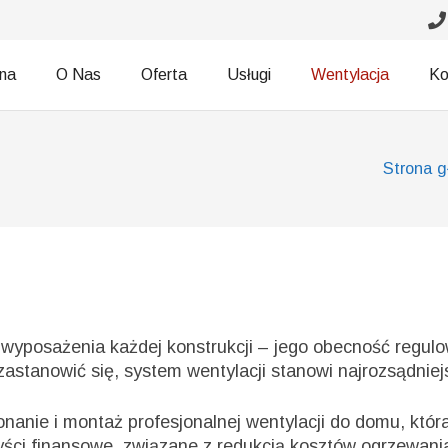
wna
O Nas
Oferta
Usługi
Wentylacja
Ko
Strona 
wyposażenia każdej konstrukcji – jego obecność regul
zastanowić się, system wentylacji stanowi najrozsądniej
anie i montaż profesjonalnej wentylacji do domu, która 
yści finansowe, związane z redukcją kosztów ogrzewan