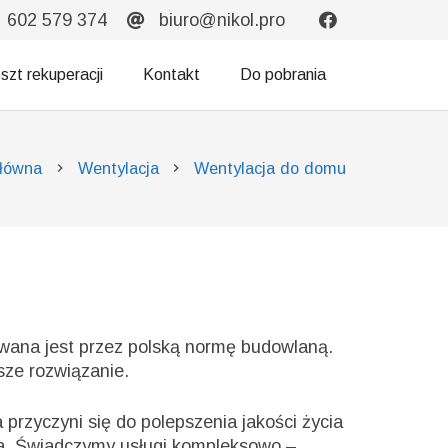
602 579 374
biuro@nikol.pro
szt rekuperacji
Kontakt
Do pobrania
główna
Wentylacja
Wentylacja do domu
chevron_right
chevron_right
owana jest przez polską normę budowlaną.
sze rozwiązanie.
przyczyni się do polepszenia jakości życia
ia. Świadczymy usługi kompleksowo –